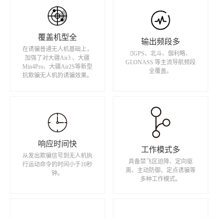
覆盖机型全
输出频段多
在诱骗普通无人机基础上，
GPS、北斗、伽利略、
加强了对大疆Air3 、大疆
GLONASS 等主流导航频段
Min4Pro、大疆Air2S等新型
全覆盖。
抗欺骗无人机的诱骗效果。
响应时间快
工作模式多
从发出欺骗信号到无人机执
具备禁飞区迫降、定向驱
行运动命令的时间小于10秒
离、主动防御、定点诱骗等
钟。
多种工作模式。