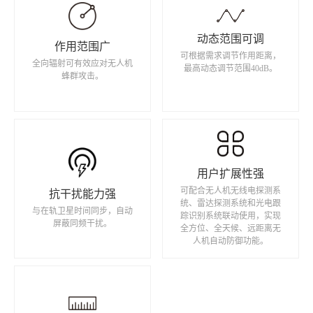
动态范围可调
作用范围广
可根据需求调节作用距离，
全向辐射可有效应对无人机
最高动态调节范围40dB。
蜂群攻击。
用户扩展性强
可配合无人机无线电探测系
抗干扰能力强
统、雷达探测系统和光电跟
与在轨卫星时间同步，自动
踪识别系统联动使用，实现
屏蔽同频干扰。
全方位、全天候、远距离无
人机自动防御功能。