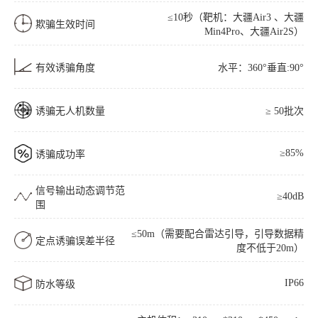
≤10秒（靶机：大疆Air3 、大疆
欺骗生效时间
Min4Pro、大疆Air2S）
有效诱骗角度
水平：360°垂直:90°
诱骗无人机数量
≥ 50批次
≥85%
诱骗成功率
信号输出动态调节范
≥40dB
围
≤50m（需要配合雷达引导，引导数据精
定点诱骗误差半径
度不低于20m）
IP66
防水等级