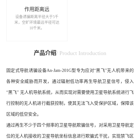
作用距离远
设备诱骗距离半径大于5千
米，空旷环境最远半径可达
10千米。
产品介绍
/ Product Introduction
固定式导航诱骗设备
An-Jam-201G
型专为应对“黑飞”无人机带来的
各种安全威胁而开发，通过辐射低功率再生导航卫星信号，侵入
“黑飞” 无人机导航系统，从而实现对需要使用卫星导航系统进行飞
行控制的无人机进行截获控制，使其无法飞入受保护区域，保障该
区域的低空安全。
通过再生不少于四个频率的卫星导航欺骗信号，对采用卫星导航定
位的无人机接收的卫星导航坐标信息进行欺骗式干扰，实现禁飞区