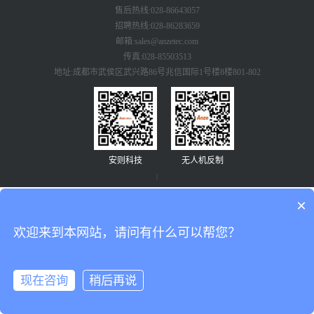
售后热线:028-86643057
招聘热线:028-86283659
邮箱:sales@anzetec.com
传真:028-85503513
地址:成都市武侯区武兴路86号兆信国际1号楼8楼801-802
安则科技
无人机反制
|
×
欢迎来到本网站，请问有什么可以帮您？
现在咨询
稍后再说