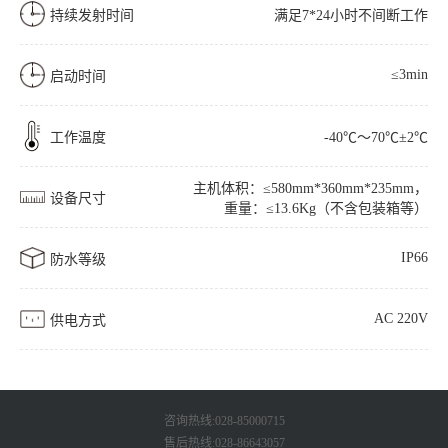
持续发射时间
满足7*24小时不间断工作
≤3min
启动时间
工作温度
-40℃～70℃±2℃
主机体积：≤580mm*360mm*235mm，
设备尺寸
重量：≤13.6Kg（不含包装箱等）
IP66
防水等级
AC 220V
供电方式
咨询热线:028-85000715
售后热线:028-86643057