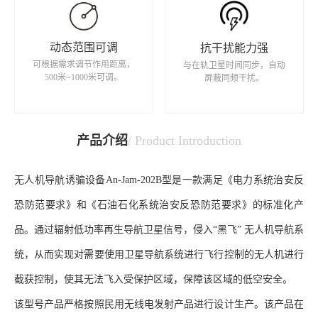
动态范围可调
抗干扰能力强
可根据需求调节作用距离，
与在轨卫星时间同步，自动
500米~1000米可调。
屏蔽同频干扰。
产品介绍
/ Product Introduction
无人机导航诱骗设备
An-Jam-202B
型是一款满足《电力系统治安反
恐防范要求》和《石油石化系统治安反恐防范要求》的标准化产
品。通过辐射低功率再生导航卫星信号，侵入“黑飞” 无人机导航系
统，从而实现对需要使用卫星导航系统进行飞行控制的无人机进行
截获控制，使其无法飞入受保护区域，保障该区域的低空安全。
该型号产品严格按照民用无线电发射产品进行设计生产。该产品在