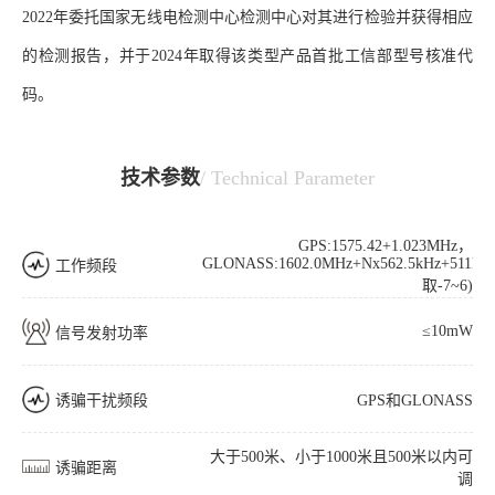
2022
年委托国家无线电检测中心检测中心对其进行检验并获得相应
的检测报告，并于
2024
年取得该类型产品首批工信部型号核准代
码。
技术参数
/ Technical Parameter
GPS:1575.42+1.023MHz，
GLONASS:1602.0MHz+Nx562.5kHz+511kH
工作频段
取-7~6)
≤10mW
信号发射功率
诱骗干扰频段
GPS和GLONASS
大于500米、小于1000米且500米以内可
诱骗距离
调