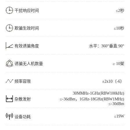
干扰响应时间
≤2秒
欺骗生效时间
≤10秒
有效诱骗角度
水平：360°垂直:90°
诱骗无人机数量
≥ 10架
频率容限
±2x10（-6）
30MMHz-1GHz(RBW100kHz)
杂散发射
≤-36dBm，1GHz-18GHz(RBW1MHz)
≤-30dBm
≤19W
设备功耗