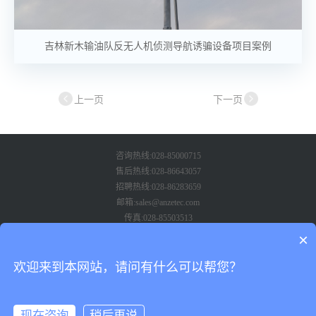
吉林新木输油队反无人机侦测导航诱骗设备项目案例
«
»
咨询热线:028-85000715
售后热线:028-86643057
招聘热线:028-86283659
邮箱:sales@anzetec.com
传真:028-85503513
地址:成都市武侯区武兴路86号兆信国际1号楼8楼801-802
×
欢迎来到本网站，请问有什么可以帮您？
现在咨询
稍后再说