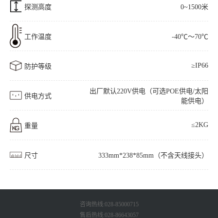
探测高度
0~1500米
工作温度
-40℃～70℃
≥IP66
防护等级
出厂默认220V供电（可选POE供电/太阳
供电方式
能供电）
≤2KG
重量
尺寸
333mm*238*85mm（不含天线接头）
咨询热线:028-85000715
售后热线:028-86643057