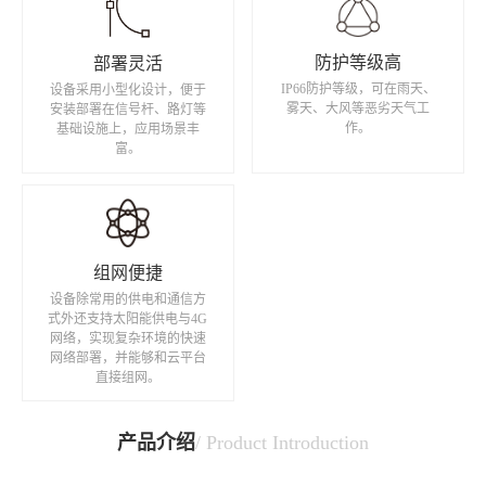
防护等级高
部署灵活
IP66防护等级，可在雨天、
设备采用小型化设计，便于
雾天、大风等恶劣天气工
安装部署在信号杆、路灯等
作。
基础设施上，应用场景丰
富。
组网便捷
设备除常用的供电和通信方
式外还支持太阳能供电与4G
网络，实现复杂环境的快速
网络部署，并能够和云平台
直接组网。
产品介绍
/ Product Introduction