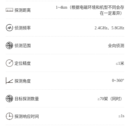
1~4km（根据电磁环境和机型不同会存
探测距离
在一定差异）
侦测频率
2.4GHz、5.8GHz
侦测范围
全向侦测
定位精度
≤1米
0~360°
探测角度
目标探测数量
≥70架（同时）
≤1s
探测响应时间