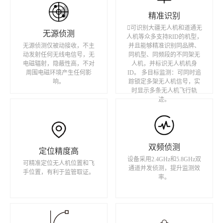
精准识别
可识别大疆无人机和道通无
无源侦测
人机等众多支持RID的机型，
无源侦测仅被动接收，不主
并且能够精准识别同品牌、
动发射任何无线电信号，无
同机型、同频段的不同架无
电磁辐射，隐蔽性高，不对
人机，并标识无人机机身
周围电磁环境产生任何影
ID。 多目标监测：可同时追
响。
踪锁定多架无人机信号，实
时显示多条无人机飞行轨
迹。
双频侦测
定位精度高
设备采用2.4GHz和5.8GHz双
可精准定位无人机位置和飞
通道并发侦测，提升监测效
手位置，有利于监管取证。
率。