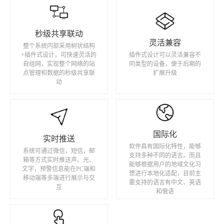
秒级共享联动
灵活兼容
整个系统内部采用树状结构
+插件式设计，可快速灵活的
插件式设计可以灵活兼容不
自组网，实现整个网络的站
同类型的设备，便于后期的
点管理和数据的秒级共享联
扩展升级
动
国际化
实时推送
软件具有国际化特性，能够
系统可通过微信，短信，邮
支持多种不同的语言。而且
箱等方式实时推送声、光、
能够根据用户的地域文化习
文字，预警信息能在PC端和
惯进行本地化适配，目前主
移动端等多端进行展示与交
要支持的语言有中文、英语
互
和俄语