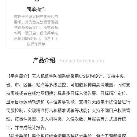
简单操作
软件平台满足国产化替代的
要求，并为激光处置等硬毁
伤设备预留接口。所有设备
均可一键开启，仅需简单技
术培训即可使用，用户上手
快操作简单
产品介绍
/ Product Introduction
【平台简介】无人机低空防御系统采用C/S结构设计，支持中央、
省、市、区县、站点等多级监控；可加载多种类高清地图，同时支
持离线或者在线地图切换；具备多目标入侵告警、目标精准定位、
显示目标运动轨迹和飞手位置等功能；支持对无线电干扰设备进行
伺服控制，实现精准打击和精准诱骗等功能；支持不同用户权限管
理，按事件类型、无人机种类、入侵次数、月报表等方式进行统
计，并生成统计报告。
【技术手段】整个系统综合运用多种技术手段，包含无源频谱探