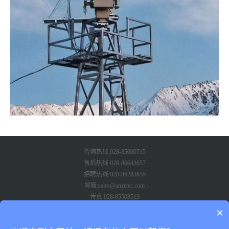
咨询热线:028-85000715
售后热线:028-86643057
招聘热线:028-86283659
邮箱:sales@anzetec.com
传真:028-85503513
地址:成都市武侯区武兴路86号兆信国际1号楼8楼801-802
×