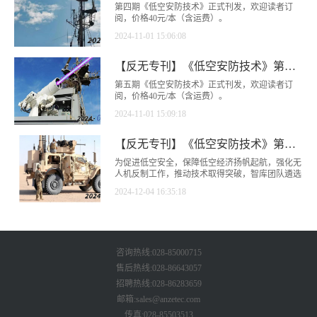
第四期《低空安防技术》正式刊发，欢迎读者订
阅，价格40元/本（含运费）。
2024-11-01 15:06:08
【反无专刊】《低空安防技术》第五期上线
第五期《低空安防技术》正式刊发，欢迎读者订
阅，价格40元/本（含运费）。
2024-11-01 15:09:18
【反无专刊】《低空安防技术》第六期上线
为促进低空安全，保障低空经济扬帆起航，强化无
人机反制工作，推动技术取得突破，智库团队遴选
2024年10月份20篇全球低空经济领域最新动态和无
2024-12-04 16:35:18
线电技术动态，编纂形成《低空安防技术》第六
期，供读者学习借鉴。
咨询热线:028-85000715
售后热线:028-86643057
招聘热线:028-86283659
邮箱:sales@anzetec.com
传真:028-85503513