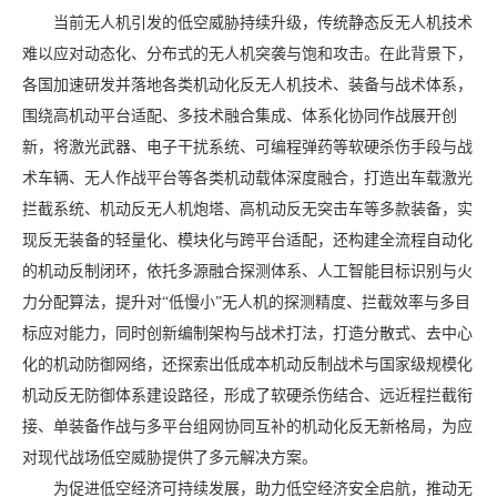
当前无人机引发的低空威胁持续升级，传统静态反无人机技术
难以应对动态化、分布式的无人机突袭与
饱和攻击
。在此背景下，
各国加速研发并落地各类机动化反无人机技术、装备与战术体系，
围绕高机动平台适配、多技术融合集成、体系化协同作战展开创
新，将
激光武器
、电子干扰系统、可编程弹药等软硬杀伤手段与战
术车辆、无人作战平台等各类机动载体深度融合，打造出车载激光
拦截系统、机动反无人机炮塔、高机动反无突击车等多款装备，实
现反无装备的轻量化、模块化与跨平台适配，还构建全流程自动化
的机动反制闭环，依托多源融合探测体系、人工智能目标识别与
火
力分配
算法，提升对“低慢小”无人机的探测精度、拦截效率与多目
标应对能力，同时创新编制架构与战术打法，打造分散式、去中心
化的机动防御网络，还探索出低成本机动反制战术与国家级规模化
机动反无防御体系建设路径，形成了软硬杀伤结合、远近程拦截衔
接、单装备作战与多平台组网协同互补的机动化反无新格局，为应
对现代战场低空威胁提供了多元解决方案。
为促进低空经济可持续发展，助力低空经济安全启航，推动无